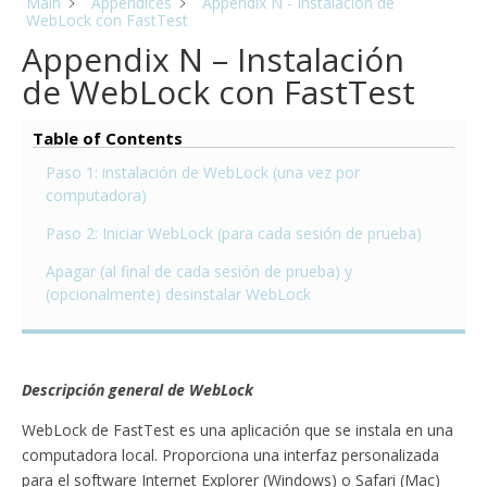
Main
Appendices
Appendix N - Instalación de
WebLock con FastTest
Appendix N – Instalación
de WebLock con FastTest
Table of Contents
Paso 1: instalación de WebLock (una vez por
computadora)
Paso 2: Iniciar WebLock (para cada sesión de prueba)
Apagar (al final de cada sesión de prueba) y
(opcionalmente) desinstalar WebLock
Descripción general de WebLock
WebLock de FastTest es una aplicación que se instala en una
computadora local. Proporciona una interfaz personalizada
para el software Internet Explorer (Windows) o Safari (Mac)